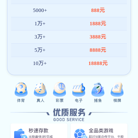
和比赛中磨炼技艺，这段经历为他日后的执教之路打
下了坚实基础。记得有一次，他在关键比赛前夕由于
紧张而失常，但最终靠着坚持和努力取得了胜利。这
种亲身体验让他更加明白，只有具备强大的心理素质
和稳定的发挥，才能在激烈竞争中胜出。
作为一名年轻球员，他时常面临来自外界的压力与期
望。与此同时，他也意识到，仅靠个人能力是远远不
够的。他开始重视与队友之间的默契配合，通过不断
沟通来增强团队整体实力。这段时间里，他逐渐领悟
到团队合作的重要性，因为一个人的成功往往离不开
整个团队的支持与配合。
如今身处教练岗位，他希望将这些宝贵经验传递给年
轻球员。他常常告诉球队，要珍惜每一次上场机会，