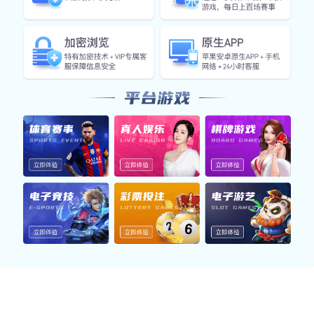
因为比赛结果不仅取决于技术水平，更取决于当下在
场上的表现。他坚信，每位球员都能成为关键人物，
只要能够抓住机会并全力以赴。
2、心理素质的重要性
心理素质是竞技体育中的重要因素之一。在激烈竞争
环境下，运动员需要保持冷静和专注，以应对各种突
发情况。漳州队主教练认为，一个优秀运动员必须具
备强大的心理承受能力，这样才能在关键时刻做出正
确判断。他曾亲历过几次关键赛事，在面对巨大压力
时，如果不能有效调节心态，就可能导致失误或错失
良机。
为了帮助球队提高心理素质，他引入了一些专业的心
理辅导课程。在训练期间，会安排定期的心理疏导，