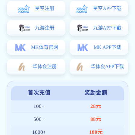
探讨。通过四个方面的分析，文章将详细阐述运动员
在比赛中所面临的挑战、心态调整、团队配合的重要
性，以及如何通过实际表现影响比赛结果。首先，从
个人经历出发，主教练讲述了自己作为球员时对场上
表现的理解与体会；其次，分析了心理素质在比赛中
的作用；接着，讨论了团队协作对于赛果的影响；最
后，总结了如何通过不断训练提升自身能力，以应对
各种比赛挑战。整篇文章旨在启示读者对于竞技体育
中“表现决定结果”的深刻理解。
1、回忆球员生涯
漳州队主教练在回忆自己的球员生涯时，不禁感慨万
千。在他看来，职业生涯中的每一场比赛都充满了挑
战和机遇。他曾经是一名普通的球员，在无数次训练