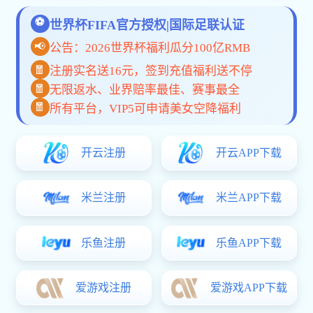
漳州队主教练回忆球员生涯称比赛
结果最终由场上表现决定
2026-05-30 19:54
101 次阅读
首页
/
体育热点
本文主要围绕漳州队主教练回忆自己的球员生涯，并
强调比赛结果最终由场上表现决定这一主题进行深入