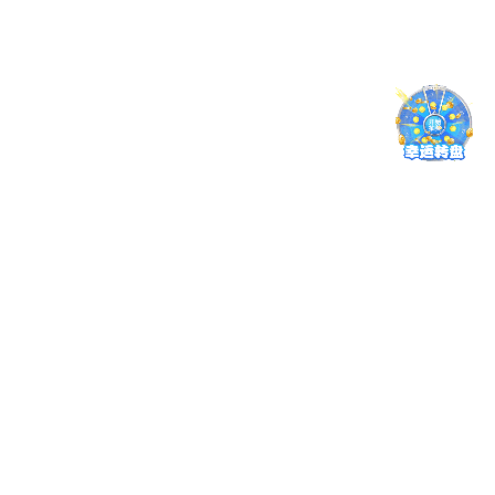
随着新时代足球理念逐渐深入人心，各支豪门俱乐部
都在寻找可持续发展的道路。希勒认为，如果保持健
康状态并继续进步，拉什福德无疑会成为巴萨下一个
时代的重要基石之一。他不仅带来了新的动力，更注
入了青春气息，使得整个团队充满活力。
同时，他与其他年轻球员间形成良性的竞争关系，将
推动整个队伍共同成长。在这样的环境下，每位球员
都会努力提升自我，以期获得更多出场机会，从而提
升整体实力和市场竞争力。
最终，若能充分发挥其潜力，再加上教练团队合理安
排与指导，相信拉什福德将在未来帮助巴萨取得更加
辉煌成就，为俱乐部书写新的篇章，实现双赢局面。