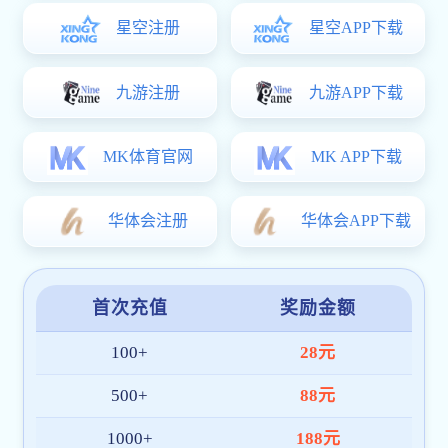
对曼联前锋拉什福德的未来发展进行了深入分析，并
确认他将在巴萨继续留队，且能够适应球队战术。文
章将从四个方面详细探讨这一话题，包括拉什福德的
技术特点、适应性分析、战术配合、以及对巴萨未来
的影响。通过这些方面的阐述，我们可以更全面地了
解拉什福德在巴萨的发展潜力及其重要性。
1、拉什福德的技术特点
拉什福德作为一名年轻前锋，其技术特点非常突出。
他具备速度快、突破能力强等优点，这使得他在进攻
中能够轻松撕裂对方防线。尤其是在面对高位逼抢
时，他灵活的启动速度让他能够快速摆脱对手，为自
己的球队创造更多机会。
此外，拉什福德还有着极佳的射门能力。他不仅仅依