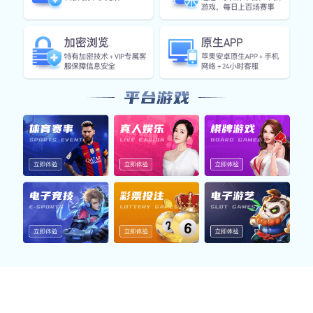
五大核心功能 · 场景整
合
从赛事直播到多端互动，构建泛亚体育生态闭环
体育赛事直播
同步覆盖全球重要赛事，配备高清信号源与
多语言解说选项。用户可通过泛亚体育-泛
亚(中国)一站式服务官方网站平台轻松找到