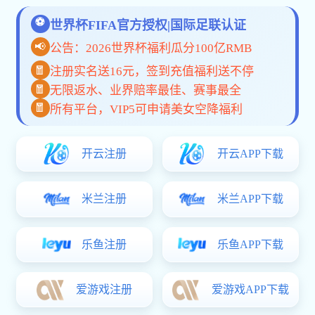
关于泛亚体育
泛亚体育是专注于体育赛事直播与互动体验的创新平台，致力于
为全球用户带来高速、安全与多样化的观赛服务体验，覆盖多语
种、多终端、多场景。